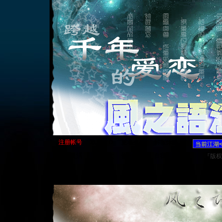
注册帐号
取回ＩＤ
更名换姓
解救休眠
用户复活
掉线自救
修改密码
自我保释
『版权